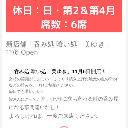
新店舗「吞み処 喰い処 美ゆき」
11/6 Open
コメントする
/
未分類
/ By
fumiim.akayoko
「吞み処 喰い処 美ゆき」11月6日開店！
女将の笑顔がまぶしい！じっくり焼き上げた地元の魚の干物
などの旨みを、ぜひご堪能ください。
毎日でも通いたい！
軽に立ち寄れる町の呑み屋
皆さんにとって、新しく気
になる事間違いなし！
よろしければ、一度ご来店ください。