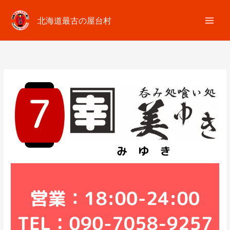
内
容
北海道最古の屋台村
を
ス
キ
ッ
プ