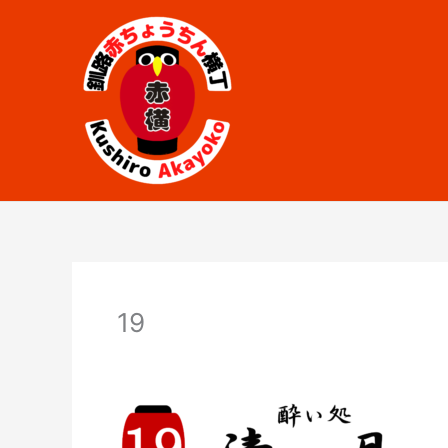
内
容
を
ス
キ
ッ
プ
19
コメントする
/ By
fumiim.akayoko
/
2023年4月