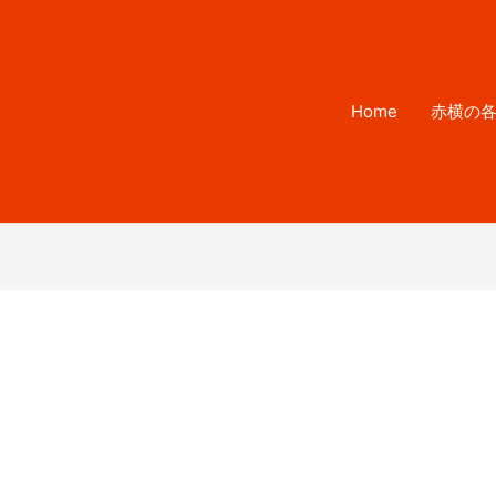
Home
赤横の
19日