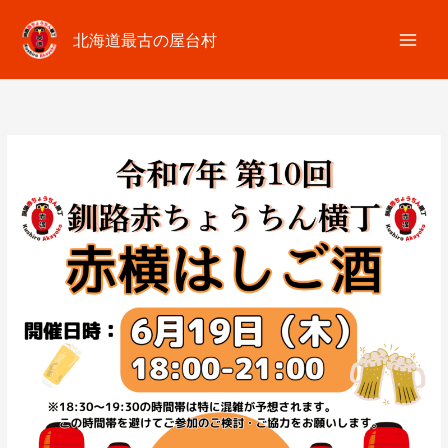
内
容
北海道最古の屋台村
を
ス
キ
ッ
プ