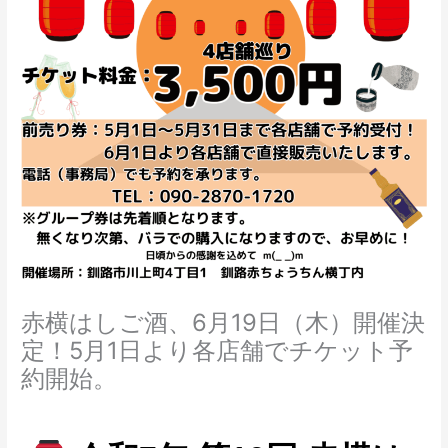
赤横はしご酒、6月19日（木）開催決
定！5月1日より各店舗でチケット予
約開始。
コメントする
/
未分類
/ By
fumiim.akayoko