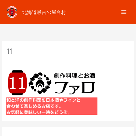
内
容
北海道最古の屋台村
を
ス
キ
ッ
プ
11
コメントする
/ By
fumiim.akayoko
/
2025年11月12日