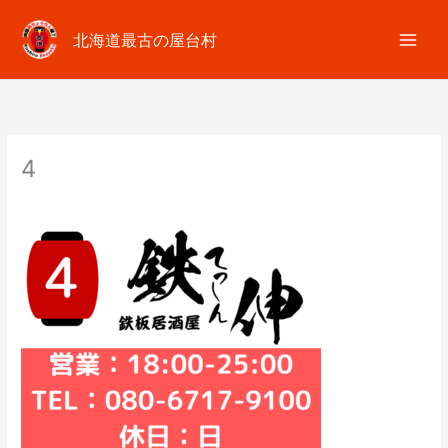
内
容
北海道最古の屋台村
を
ス
キ
ッ
プ
4
コメントする
/ By
fumiim.akayoko
/
2023年9月22日