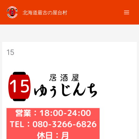
内
容
北海道最古の屋台村
を
ス
キ
ッ
プ
15
コメントする
/ By
fumiim.akayoko
/
2025年4月23日